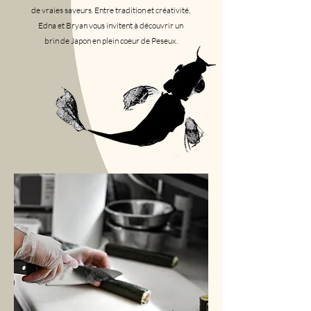
de vraies saveurs. Entre tradition et créativité,
Edna et Bryan vous invitent à découvrir un
brin de Japon en plein coeur de Peseux.