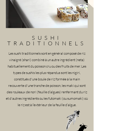
SUSHI
TRADITIONNELS
Les sushi traditionnels sont en général composé de riz
vinaigré (shari) combiné à un autre ingrédient (neta)
habituellement du poisson cru ou des fruits de mer. Les
types de sushis les plus répandus sont les nigiri,
constitués d'une boule de riz formée à la main
recouverte d'une tranche de poisson, les maki qui sont
des rouleaux de nori (feuille d’algues) renfermant du riz
et d'autres ingrédients ou les futomaki (ou sumomaki) où
le riz est à l’extérieur de la feuille d’algue.