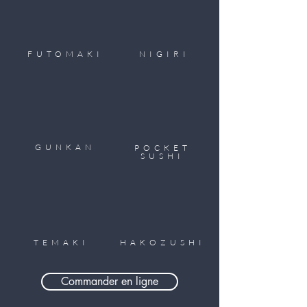
FUTO
MAKI
NIGIR
I
GUNKAN
POCKET
SUSHI
TEMAK
I
HAKOZUS
HI
Commander en ligne